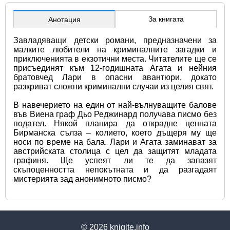
За книгата
Анотация
Завладяващи детски романи, предназначени за 
малките любители на криминалните загадки и 
приключенията в екзотични места. Читателите ще се 
присъединят към 12-годишната Агата и нейния 
братовчед Лари в опасни авантюри, докато 
разкриват сложни криминални случаи из целия свят.
В навечерието на един от най-вълнуващите балове 
във Виена граф Дьо Реджинард получава писмо без 
подател. Някой планира да открадне ценната 
Бирманска сълза – колието, което дъщеря му ще 
носи по време на бала. Лари и Агата заминават за 
австрийската столица с цел да защитят младата 
графиня. Ще успеят ли те да запазят 
скъпоценността непокътната и да разгадаят 
мистерията зад анонимното писмо?
© 2026
knigite.info