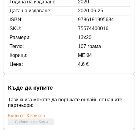
Година на издаване:
2020
Дата на издаване:
2020-06-25
ISBN:
9786191995684
SKU:
75574400016
Размери:
13x20
Тегло:
107 грама
Корици:
МЕКИ
Цена:
4.6 €
Къде да купите
Тази книга можете да поръчате онлайн от нашите
партньори:
Купи от Хеликон
Добави в любими