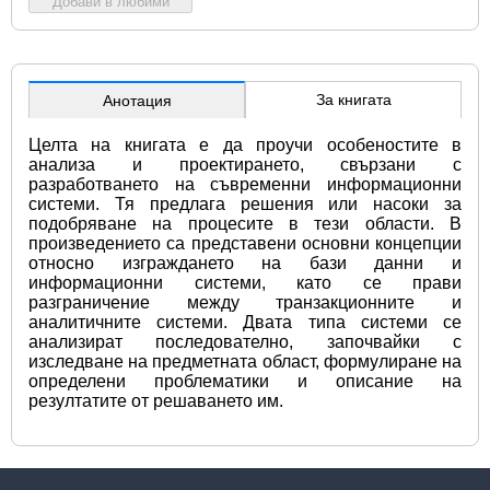
Добави в любими
За книгата
Анотация
Целта на книгата е да проучи особеностите в 
анализа и проектирането, свързани с 
разработването на съвременни информационни 
системи. Тя предлага решения или насоки за 
подобряване на процесите в тези области. В 
произведението са представени основни концепции 
относно изграждането на бази данни и 
информационни системи, като се прави 
разграничение между транзакционните и 
аналитичните системи. Двата типа системи се 
анализират последователно, започвайки с 
изследване на предметната област, формулиране на 
определени проблематики и описание на 
резултатите от решаването им.