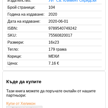
Издателство:
УИ "Св. Климент Охридски"
Брой страници:
104
Година на издаване:
2020
Дата на издаване:
2020-06-01
ISBN:
9789540749242
SKU:
75560820017
Размери:
16x23
Тегло:
179 грама
Корици:
МЕКИ
Цена:
7.16 €
Къде да купите
Тази книга можете да поръчате онлайн от нашите
партньори:
Купи от Хеликон