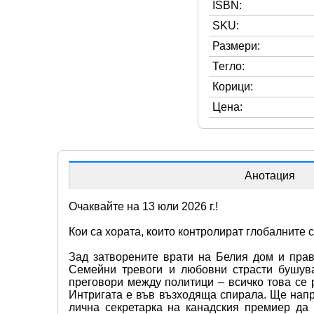
ISBN:
SKU:
Размери:
Тегло:
Корици:
Цена:
Анотация
Очаквайте на 13 юли 2026 г.!
Кои са хората, които контролират глобалните с
Зад затворените врати на Белия дом и прав
Семейни тревоги и любовни страсти бушуват
преговори между политици – всичко това се 
Интригата е във възходяща спирала. Ще нап
лична секретарка на канадския премиер да