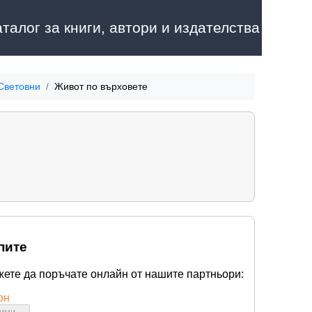
аталог за книги, автори и издателства
 Световни
Живот по върховете
пите
жете да поръчате онлайн от нашите партньори:
он
бими