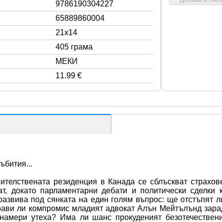
9786190304227
65889860004
21x14
405 грама
МЕКИ
11.99 €
ъбития...
ителствената резиденция в Канада се сблъскват страхов
, докато парламентарни дебати и политически сделки к
развива под сянката на един голям въпрос: ще отстъпят л
рави ли компромис младият адвокат Алън Мейтълънд зарад
 намери утеха? Има ли шанс прокуденият безотечествени