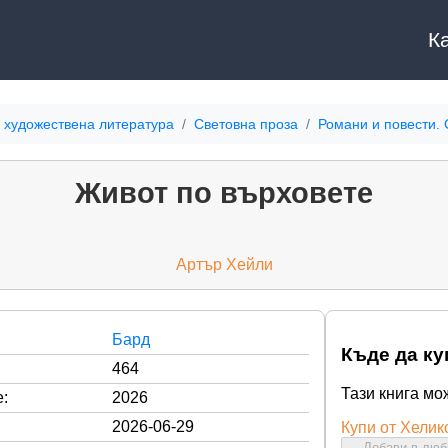
К
 художествена литература
Световна проза
Романи и повести.
Живот по върховете
Артър Хейли
Бард
Къде да ку
464
Тази книга мо
:
2026
2026-06-29
Купи от Хелик
Добави в лю