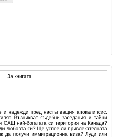
За книгата
е и надежди пред настъпващия апокалипсис. 
ипят. Възникват съдебни заседания и тайни 
и САЩ най-богатата си територия на Канада? 
и любовта си? Ще успее ли привлекателната 
к да получи иммиграционна виза? Луди или 