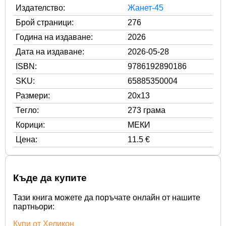
Издателство:
Жанет-45
Брой страници:
276
Година на издаване:
2026
Дата на издаване:
2026-05-28
ISBN:
9786192890186
SKU:
65885350004
Размери:
20x13
Тегло:
273 грама
Корици:
МЕКИ
Цена:
11.5 €
Къде да купите
Тази книга можете да поръчате онлайн от нашите
партньори:
Купи от Хеликон