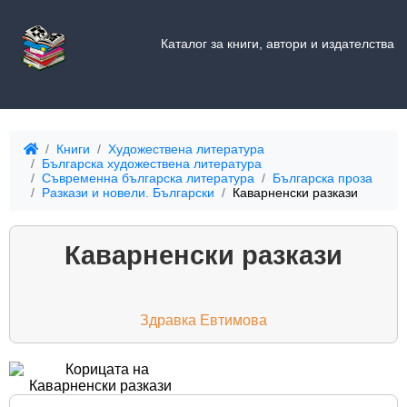
Каталог за книги, автори и издателства
Книги
Художествена литература
Българска художествена литература
Съвременна българска литература
Българска проза
Разкази и новели. Български
Каварненски разкази
Каварненски разкази
Здравка Евтимова