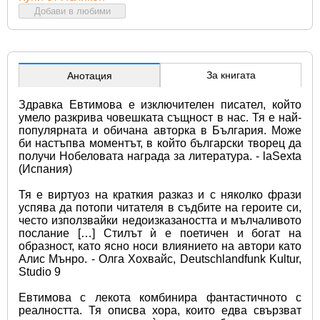
Добави в любими
За книгата
Анотация
Здравка Евтимова е изключителен писател, който 
умело разкрива човешката същност в нас. Тя е най-
популярната и обичана авторка в България. Може 
би настъпва моментът, в който български творец да 
получи Нобеловата награда за литература. - laSexta 
(Испания)
Тя е виртуоз на краткия разказ и с няколко фрази 
успява да потопи читателя в съдбите на героите си, 
често използвайки недоизказаността и мълчаливото 
послание […] Стилът ѝ е поетичен и богат на 
образност, като ясно носи влиянието на автори като 
Алис Мънро. - Олга Хохвайс, Deutschlandfunk Kultur, 
Studio 9
Евтимова с лекота комбинира фантастичното с 
реалността. Тя описва хора, които едва свързват 