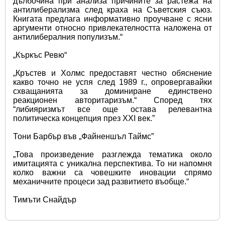
дълбочина при анализа причините за растежа на 
антилиберализма след краха на Съветския съюз. 
Книгата предлага информативно проучване с ясни 
аргументи относно привлекателността наложена от 
антилибералния популизъм.“
„Къркъс Ревю“
„Кръстев и Холмс предоставят честно обяснение 
какво точно не успя след 1989 г., опровергавайки 
схващанията за доминиране единствено 
реакционен авторитаризъм.“ Според тях 
“либияризмът все още остава релевантна 
политическа концепция през XXI век.”
Тони Барбър във „Файненшъл Таймс”
„Това произведение разглежда тематика около 
имитацията с уникална перспектива. То ни напомня 
колко важни са човешките иновации спрямо 
механичните процеси зад развитието въобще.“
Тимъти Снайдър