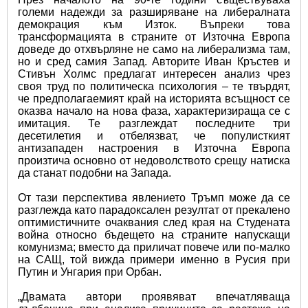
големи надежди за разширяване на либералната 
демокрация към Изток. Въпреки това 
трансформацията в страните от Източна Европа 
доведе до отхвърляне не само на либерализма там, 
но и сред самия Запад. Авторите Иван Кръстев и 
Стивън Холмс предлагат интересен анализ чрез 
своя труд по политическа психология – те твърдят, 
че предполагаемият край на историята всъщност се 
оказва начало на нова фаза, характеризираща се с 
имитация. Те разглеждат последните три 
десетилетия и отбелязват, че популисткият 
антизападен настроения в Източна Европа 
произтича основно от недоволството срещу натиска 
да станат подобни на Запада.
От тази перспектива явлението Тръмп може да се 
разглежда като парадоксален резултат от прекалено 
оптимистичните очаквания след края на Студената 
война относно бъдещето на страните напускащи 
комунизма; вместо да приличат повече или по-малко 
нa САЩ, той вижда примери именно в Русия при 
Путин и Унгария при Орбан.
„Двамата автори проявяват впечатляваща 