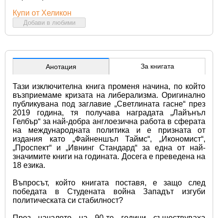
Купи от Хеликон
Добави в любими
За книгата
Анотация
Тази изключителна книга променя начина, по който 
възприемаме кризата на либерализма. Оригинално 
публикувана под заглавие „Светлината гасне“ през 
2019 година, тя получава наградата „Лайънъл 
Гелбър“ за най-добра англоезична работа в сферата 
на международната политика и е призната от 
издания като „Файненшъл Таймс“, „Икономист“, 
„Проспект“ и „Ивнинг Стандард“ за една от най-
значимите книги на годината. Досега е преведена на 
18 езика.
Въпросът, който книгата поставя, е защо след 
победата в Студената война Западът изгуби 
политическата си стабилност?
През началото на 90-те години съществуваха 