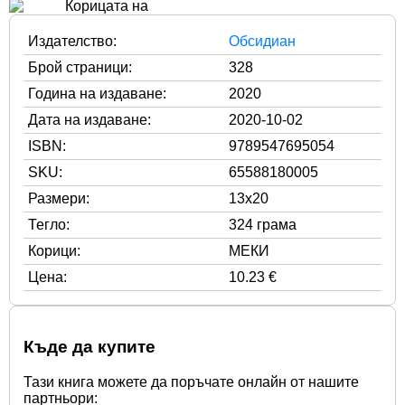
Издателство:
Обсидиан
Брой страници:
328
Година на издаване:
2020
Дата на издаване:
2020-10-02
ISBN:
9789547695054
SKU:
65588180005
Размери:
13x20
Тегло:
324 грама
Корици:
МЕКИ
Цена:
10.23 €
Къде да купите
Тази книга можете да поръчате онлайн от нашите
партньори: