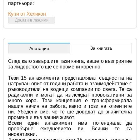
партньори:
Купи от Хеликон
Добави в любими
За книгата
Анотация
След като завършите тази книга, вашето възприятие 
за лидерството ще се промени коренно.
Тези 15 ангажимента представляват същността на 
натрупан опит от години работа и взаимодействие с 
ръководители на водещи компании по света. Те са 
радикални и могат да изглеждат провокативни за 
много хора. Тази концепция е трансформирала 
нашия начин на работа, както и този на клиентите 
ни. Убедени сме, че те ще доведат до значителна 
промяна и във вашия живот.
Всеки един ангажимент има потенциала да 
преобърне ежедневието ви. Всички те са 
иновативни.
Лидери, които следват тези 15 принципа, споделят 