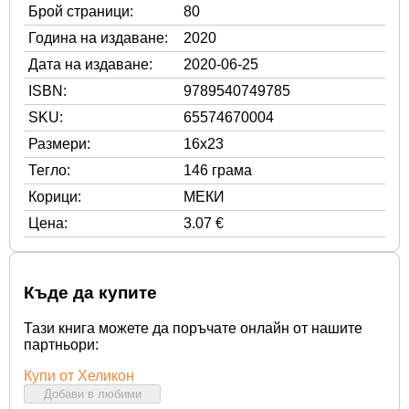
Брой страници:
80
Година на издаване:
2020
Дата на издаване:
2020-06-25
ISBN:
9789540749785
SKU:
65574670004
Размери:
16x23
Тегло:
146 грама
Корици:
МЕКИ
Цена:
3.07 €
Къде да купите
Тази книга можете да поръчате онлайн от нашите
партньори:
Купи от Хеликон
Добави в любими