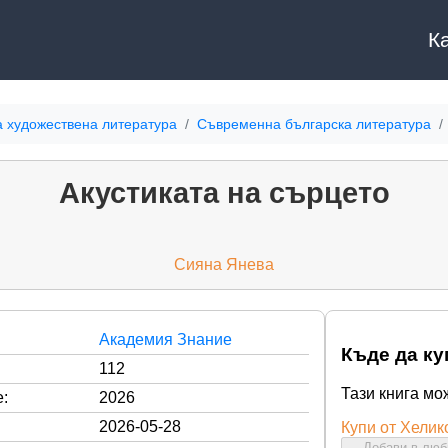
К
а художествена литература
Съвременна българска литература
Акустиката на сърцето
Сияна Янева
Академия Знание
Къде да ку
112
Тази книга мо
:
2026
2026-05-28
Купи от Хелик
Добави в лю