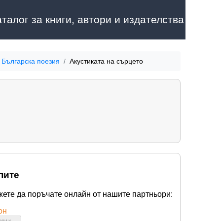
аталог за книги, автори и издателства
Българска поезия
Акустиката на сърцето
пите
жете да поръчате онлайн от нашите партньори:
он
бими