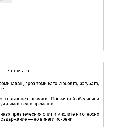
За книгата
реминаващ през теми като любовта, загубата, 
не.
яко мълчание е значимо. Поезията ѝ обединява 
и уязвимост едновременно.
нава през телесния опит и мислите ни относно 
о съдържание — но винаги искрени.