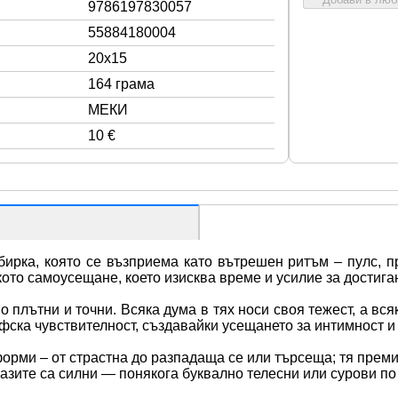
9786197830057
55884180004
20x15
164 грама
МЕКИ
10 €
бирка, която се възприема като вътрешен ритъм – пулс, п
кото самоусещане, което изисква време и усилие за достига
 плътни и точни. Всяка дума в тях носи своя тежест, а вс
фска чувствителност, създавайки усещането за интимност 
орми – от страстна до разпадаща се или търсеща; тя преми
разите са силни — понякога буквално телесни или сурови п