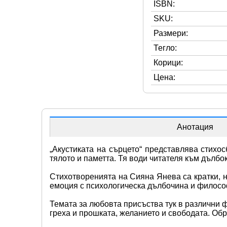
ISBN:
SKU:
Размери:
Тегло:
Корици:
Цена:
Анотация
„Акустиката на сърцето“ представлява стихос
тялото и паметта. Тя води читателя към дълбо
Стихотворенията на Сияна Янева са кратки, но
емоция с психологическа дълбочина и филосо
Темата за любовта присъства тук в различни ф
греха и прошката, желанието и свободата. Об