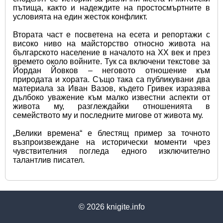
пътища, както и надеждите на простосмъртните в 
условията на един жесток конфликт.
Втората част е посветена на есета и репортажи с 
високо ниво на майсторство относно живота на 
българското население в началото на XX век и през 
времето около войните. Тук са включени текстове за 
Йордан Йовков – неговото отношение към 
природата и хората. Също така са публикувани два 
материала за Иван Вазов, където Гривек изразява 
дълбоко уважение към малко известни аспекти от 
живота му, разглеждайки отношенията в 
семейството му и последните мигове от живота му.
„Велики времена“ е блестящ пример за точното 
възпроизвеждане на исторически моменти чрез 
чувствителния погледа едного изключително 
талантлив писател.
© 2026
knigite.info