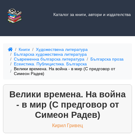
Каталог за книги, автори и издателства
Книги
Художествена литература
Българска художествена литература
Съвременна българска литература
Българска проза
Есеистика. Публицистика. Българска
Велики времена. На война - в мир (С предговор от
Симеон Радев)
Велики времена. На война
- в мир (С предговор от
Симеон Радев)
Кирил Гривец