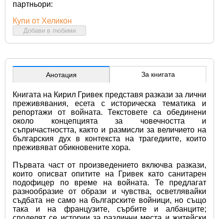
партньори:
Купи от Хеликон
Добави в любими
За книгата
Анотация
Книгата на Кирил Гривек представя разкази за лични 
преживявания, есета с историческа тематика и 
репортажи от войната. Текстовете са обединени 
около концепцията за човечността и 
съпричастността, както и размисли за величието на 
българския дух в контекста на трагедиите, които 
преживяват обикновените хора.
Първата част от произведението включва разкази, 
които описват опитите на Гривек като санитарен 
подофицер по време на войната. Те предлагат 
разнообразие от образи и чувства, осветлявайки 
съдбата не само на българските войници, но също 
така и на французите, сърбите и албанците; 
споделят се истории за различни места и житейски 