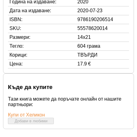
Година на издаване:
2020
Дата на издаване:
2020-07-23
ISBN:
9786190206514
SKU:
55578620014
Размери:
14x21
Тегло:
604 грама
Корици:
ТВЪРДИ
Цена:
17.9 €
Къде да купите
Тази книга можете да поръчате онлайн от нашите
партньори:
Купи от Хеликон
Добави в любими