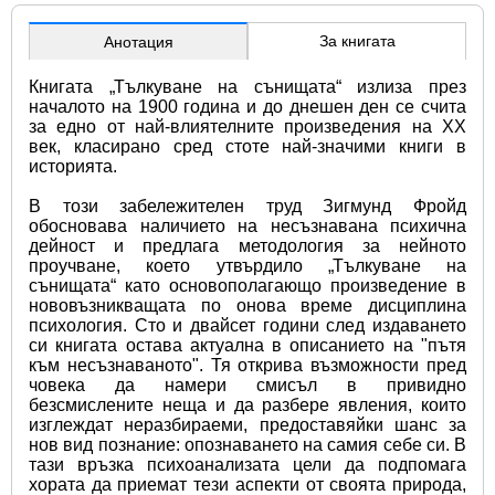
За книгата
Анотация
Книгата „Тълкуване на сънищата“ излиза през 
началото на 1900 година и до днешен ден се счита 
за едно от най-влиятелните произведения на XX 
век, класирано сред стоте най-значими книги в 
историята. 
В този забележителен труд Зигмунд Фройд 
обосновава наличието на несъзнавана психична 
дейност и предлага методология за нейното 
проучване, което утвърдило „Тълкуване на 
сънищата“ като основополагающо произведение в 
нововъзникващата по онова време дисциплина 
психология. Сто и двайсет години след издаването 
си книгата остава актуална в описанието на "пътя 
към несъзнаваното". Тя открива възможности пред 
човека да намери смисъл в привидно 
безсмислените неща и да разбере явления, които 
изглеждат неразбираеми, предоставяйки шанс за 
нов вид познание: опознаването на самия себе си. В 
тази връзка психоанализата цели да подпомага 
хората да приемат тези аспекти от своята природа, 