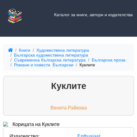
Каталог за книги, автори и издателства
Книги
Художествена литература
Българска художествена литература
Съвременна българска литература
Българска проза
Романи и повести. Български
Куклите
Куклите
Венета Райкова
Издателство:
Enthusiast