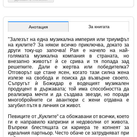
За книгата
Анотация
"Залезът на една музикална империя или триумфът 
на куклите? За някои всичко приключва, докато за 
други току-що започва! Рая е начело на най-
голямата музикална компания в страната, но 
внезапно животът ѝ се срива и тя попада зад 
решетките. Дали е жертва или победителка? 
Отговорът ще стане ясен, когато тази силна жена 
излезе на свобода и поиска да възвърне своето. 
Съпругът ѝ Божидар е водещият музикален 
продуцент в държавата; той има способността да 
реализира мечти и да създава звезди, но поради 
многобройните си авантюри с жени отдавна е 
загубил пътя в личния си живот.
Певиците от „Куклите“ са обожавани от всички, което 
ги е направило капризни и недоволни от живота. 
Въпреки блестящата си кариера те копнеят за 
идеалния партньор. Често обаче се затрудняват при 