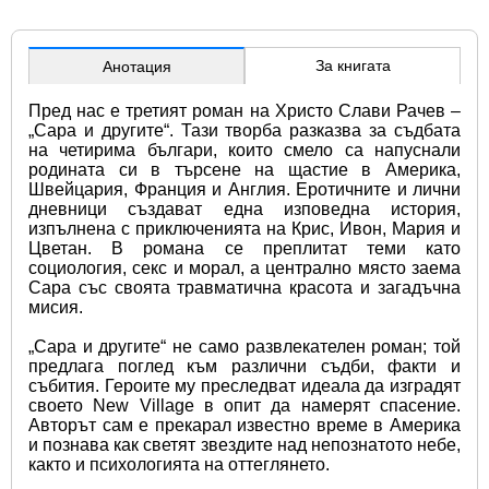
За книгата
Анотация
Пред нас е третият роман на Христо Слави Рачев – 
„Сара и другите“. Тази творба разказва за съдбата 
на четирима българи, които смело са напуснали 
родината си в търсене на щастие в Америка, 
Швейцария, Франция и Англия. Еротичните и лични 
дневници създават една изповедна история, 
изпълнена с приключенията на Крис, Ивон, Мария и 
Цветан. В романа се преплитат теми като 
социология, секс и морал, а централно място заема 
Сара със своята травматична красота и загадъчна 
мисия.
„Сара и другите“ не само развлекателен роман; той 
предлага поглед към различни съдби, факти и 
събития. Героите му преследват идеала да изградят 
своето New Village в опит да намерят спасение. 
Авторът сам е прекарал известно време в Америка 
и познава как светят звездите над непознатото небе, 
както и психологията на оттеглянето.