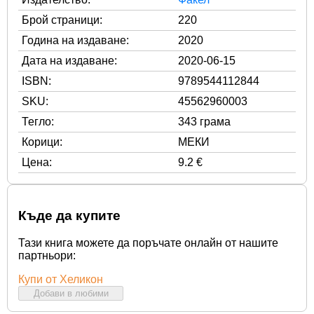
Брой страници:
220
Година на издаване:
2020
Дата на издаване:
2020-06-15
ISBN:
9789544112844
SKU:
45562960003
Тегло:
343 грама
Корици:
МЕКИ
Цена:
9.2 €
Къде да купите
Тази книга можете да поръчате онлайн от нашите
партньори:
Купи от Хеликон
Добави в любими