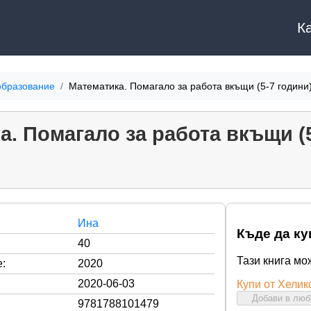
К
образование
Математика. Помагало за работа вкъщи (5-7 години
а. Помагало за работа вкъщи (5
Ина
Къде да ку
40
Тази книга мо
:
2020
2020-06-03
Купи от Хелик
Добави в лю
9781788101479