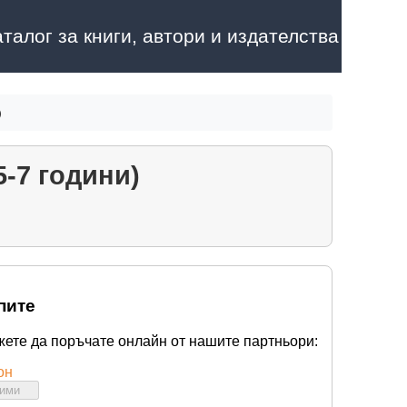
аталог за книги, автори и издателства
)
-7 години)
пите
жете да поръчате онлайн от нашите партньори:
он
бими