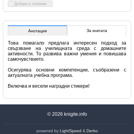
Добави в любими
За книгата
Анотация
Това помагало предлага интересен подход за 
свързване на училищната среда с домашните 
активности. То развива важни умения и повишава 
самочувствието.
Осигурява основни компетенции, съобразени с 
актуалната учебна програма.
Включва и весели наградни стикери!
© 2026
knigite.info
powered by
LightSpeed
&
Derko