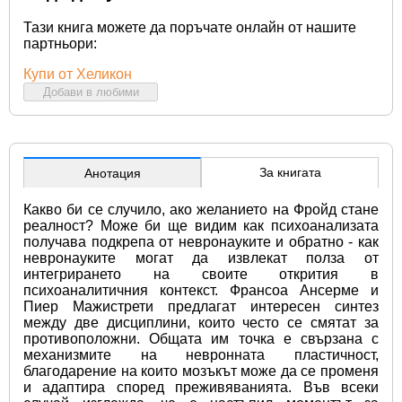
Тази книга можете да поръчате онлайн от нашите
партньори:
Купи от Хеликон
Добави в любими
За книгата
Анотация
Какво би се случило, ако желанието на Фройд стане 
реалност? Може би ще видим как психоанализата 
получава подкрепа от невронауките и обратно - как 
невронауките могат да извлекат полза от 
интегрирането на своите открития в 
психоаналитичния контекст. Франсоа Ансерме и 
Пиер Мажистрети предлагат интересен синтез 
между две дисциплини, които често се смятат за 
противоположни. Общата им точка е свързана с 
механизмите на невронната пластичност, 
благодарение на които мозъкът може да се променя 
и адаптира според преживяванията. Във всеки 