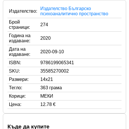
Издателство Българско
Издателство:
психоаналитично пространство
Брой
274
страници:
Година на
2020
издаване:
Дата на
2020-09-10
издаване:
ISBN:
9786199065341
SKU:
35585270002
Размери:
14x21
Тегло:
363 грама
Корици:
МЕКИ
Цена:
12.78 €
Къде да купите