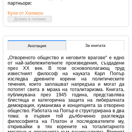
партньори:
Купи от Хеликон
Добави в любими
За книгата
Анотация
„Отвореното общество и неговите врагове“ е едно 
от най-забележителните произведения, създадени 
през XX век. В този основополагающ труд 
известният философ на науката Карл Попър 
изследва древните корени на политическите 
течения, които заплашват напредъка и могат да 
потопят света в мрака на тоталитаризма. Книгата, 
публикувана през 1945 година, представлява 
блестяща и категорична защита на либералната 
демокрация, хуманизма и концепцията за отворено 
общество. Работата на Попър е структурирана в два 
тома: в първия той дълбочинно разглежда 
философията на Платон и последователите му, 
откривайки в тях корените на тоталитарното 
мислене и опозицията към рационализма. Вторият 