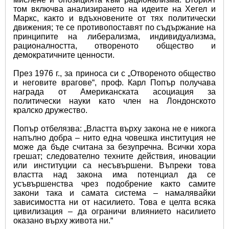
том включва анализирането на идеите на Хегел и 
Маркс, както и вдъхновените от тях политически 
движения; те се противопоставят по съдържание на 
принципите на либерализма, индивидуализма, 
рационалността, отвореното общество и 
демократичните ценности.
През 1976 г., за приноса си с „Отвореното общество 
и неговите врагове“, проф. Карл Попър получава 
награда от Американската асоциация за 
политически науки като член на Лондонското 
кралско дружество.
Попър отбелязва: „Властта върху закона не е никога 
напълно добра – нито една човешка институция не 
може да бъде считана за безупречна. Всички хора 
грешат; следователно техните действия, иновации 
или институции са несъвършени. Въпреки това 
властта над закона има потенциал да се 
усъвършенства чрез подобрение както самите 
закони така и самата система – намалявайки 
зависимостта ни от насилието. Това е целта всяка 
цивилизация – да ограничи влиянието насилието 
оказано върху живота ни.“