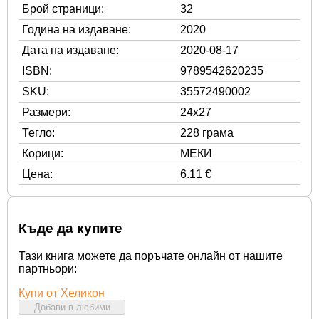
Брой страници:
32
Година на издаване:
2020
Дата на издаване:
2020-08-17
ISBN:
9789542620235
SKU:
35572490002
Размери:
24x27
Тегло:
228 грама
Корици:
МЕКИ
Цена:
6.11 €
Къде да купите
Тази книга можете да поръчате онлайн от нашите
партньори:
Купи от Хеликон
Добави в любими