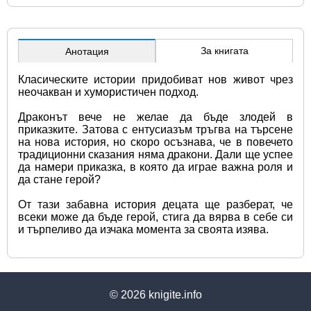
За книгата
Анотация
Класическите истории придобиват нов живот чрез 
неочакван и хумористичен подход.
Драконът вече не желае да бъде злодей в 
приказките. Затова с ентусиазъм тръгва на търсене 
на нова история, но скоро осъзнава, че в повечето 
традиционни сказания няма дракони. Дали ще успее 
да намери приказка, в която да играе важна роля и 
да стане герой?
От тази забавна история децата ще разберат, че 
всеки може да бъде герой, стига да вярва в себе си 
и търпеливо да изчака момента за своята изява.
© 2026
knigite.info