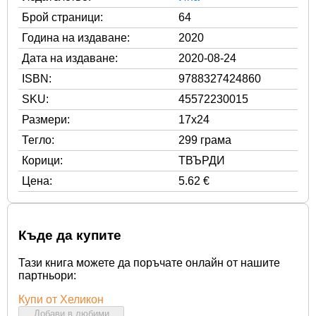
Брой страници:
64
Година на издаване:
2020
Дата на издаване:
2020-08-24
ISBN:
9788327424860
SKU:
45572230015
Размери:
17x24
Тегло:
299 грама
Корици:
ТВЪРДИ
Цена:
5.62 €
Къде да купите
Тази книга можете да поръчате онлайн от нашите
партньори:
Купи от Хеликон
Добави в любими