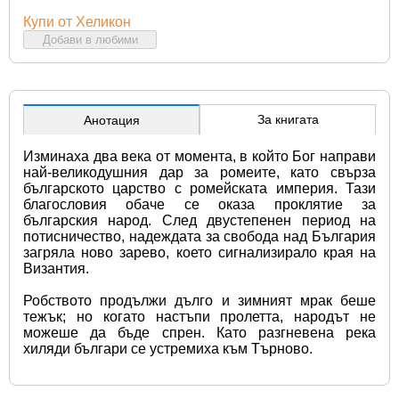
Купи от Хеликон
Добави в любими
За книгата
Анотация
Изминаха два века от момента, в който Бог направи 
най-великодушния дар за ромеите, като свърза 
българското царство с ромейската империя. Тази 
благословия обаче се оказа проклятие за 
българския народ. След двустепенен период на 
потисничество, надеждата за свобода над България 
загряла ново зарево, което сигнализирало края на 
Византия.
Робството продължи дълго и зимният мрак беше 
тежък; но когато настъпи пролетта, народът не 
можеше да бъде спрен. Като разгневена река 
хиляди българи се устремиха към Търново.