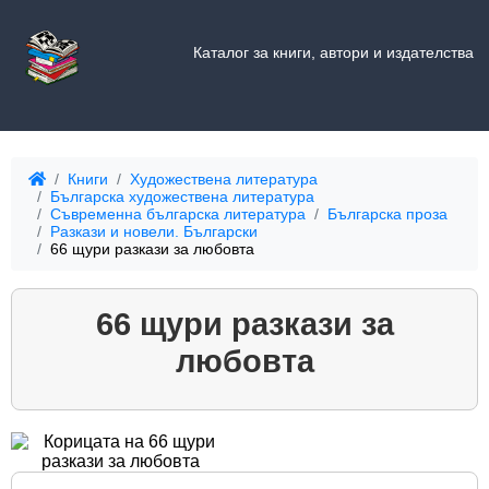
Каталог за книги, автори и издателства
Книги
Художествена литература
Българска художествена литература
Съвременна българска литература
Българска проза
Разкази и новели. Български
66 щури разкази за любовта
66 щури разкази за
любовта