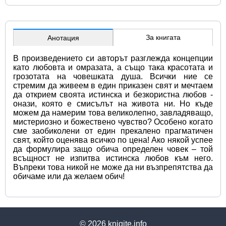
За книгата
Анотация
В произведението си авторът разглежда концепции 
като любовта и омразата, а също така красотата и 
грозотата на човешката душа. Всички ние се 
стремим да живеем в един приказен свят и мечтаем 
да открием своята истинска и безкористна любов - 
онази, която е смисълът на живота ни. Но къде 
можем да намерим това великолепно, завладяващо, 
мистериозно и божествено чувство? Особено когато 
сме заобиколени от един прекалено прагматичен 
свят, който оценява всичко по цена! Ако някой успее 
да формулира защо обича определен човек – той 
всъщност не изпитва истинска любов към него. 
Въпреки това никой не може да ни възпрепятства да 
обичаме или да желаем обич!
© 2026
knigite.info