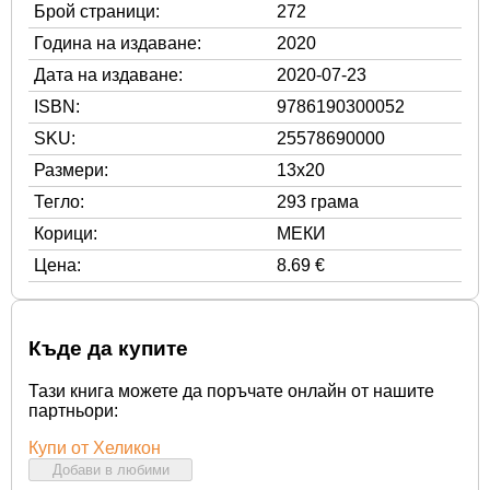
Брой страници:
272
Година на издаване:
2020
Дата на издаване:
2020-07-23
ISBN:
9786190300052
SKU:
25578690000
Размери:
13x20
Тегло:
293 грама
Корици:
МЕКИ
Цена:
8.69 €
Къде да купите
Тази книга можете да поръчате онлайн от нашите
партньори:
Купи от Хеликон
Добави в любими