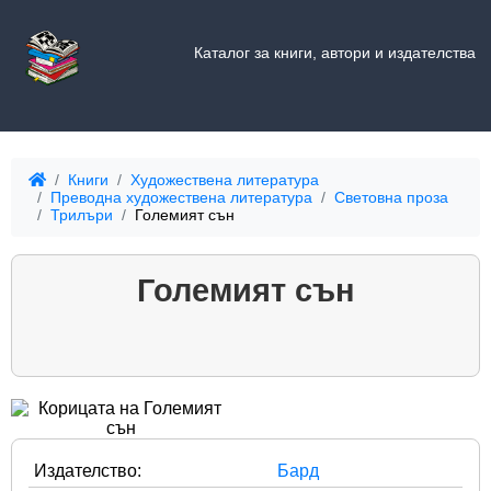
Каталог за книги, автори и издателства
Книги
Художествена литература
Преводна художествена литература
Световна проза
Трилъри
Големият сън
Големият сън
Издателство:
Бард