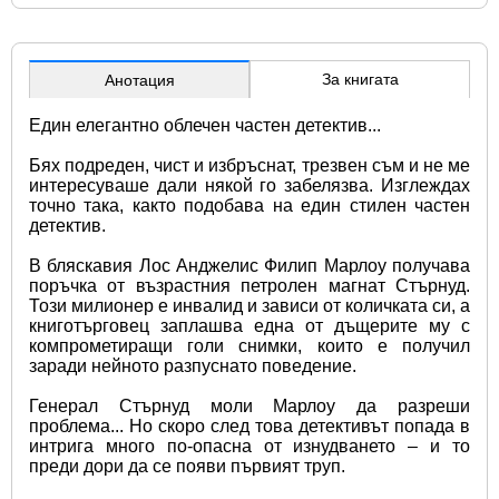
За книгата
Анотация
Един елегантно облечен частен детектив...
Бях подреден, чист и избръснат, трезвен съм и не ме 
интересуваше дали някой го забелязва. Изглеждах 
точно така, както подобава на един стилен частен 
детектив.
В бляскавия Лос Анджелис Филип Марлоу получава 
поръчка от възрастния петролен магнат Стърнуд. 
Този милионер е инвалид и зависи от количката си, а 
книготърговец заплашва една от дъщерите му с 
компрометиращи голи снимки, които е получил 
заради нейното разпуснато поведение.
Генерал Стърнуд моли Марлоу да разреши 
проблема... Но скоро след това детективът попада в 
интрига много по-опасна от изнудването – и то 
преди дори да се появи първият труп.