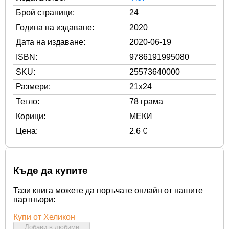
Брой страници:
24
Година на издаване:
2020
Дата на издаване:
2020-06-19
ISBN:
9786191995080
SKU:
25573640000
Размери:
21x24
Тегло:
78 грама
Корици:
МЕКИ
Цена:
2.6 €
Къде да купите
Тази книга можете да поръчате онлайн от нашите
партньори:
Купи от Хеликон
Добави в любими