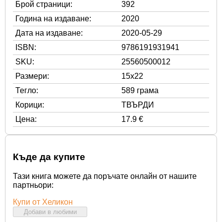
Брой страници:
392
Година на издаване:
2020
Дата на издаване:
2020-05-29
ISBN:
9786191931941
SKU:
25560500012
Размери:
15x22
Тегло:
589 грама
Корици:
ТВЪРДИ
Цена:
17.9 €
Къде да купите
Тази книга можете да поръчате онлайн от нашите
партньори:
Купи от Хеликон
Добави в любими