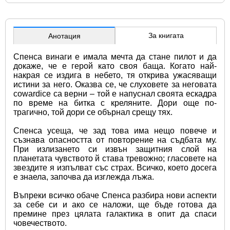
За книгата
Анотация
Спенса винаги е имала мечта да стане пилот и да 
докаже, че е герой като своя баща. Когато най-
накрая се издига в небето, тя открива ужасяващи 
истини за него. Оказва се, че слуховете за неговата 
cowardice са верни – той е напуснал своята ескадра 
по време на битка с креляните. Дори още по-
трагично, той дори се обърнал срещу тях.
Спенса усеща, че зад това има нещо повече и 
съзнава опасността от повторение на съдбата му. 
При излизането си извън защитния слой на 
планетата чувството й става тревожно; гласовете на 
звездите я изпълват със страх. Всичко, което досега 
е знаела, започва да изглежда лъжа.
Въпреки всичко обаче Спенса разбира нови аспекти 
за себе си и ако се наложи, ще бъде готова да 
премине през цялата галактика в опит да спаси 
човечеството.