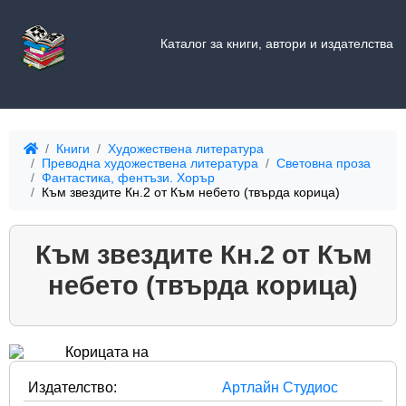
Каталог за книги, автори и издателства
Книги
Художествена литература
Преводна художествена литература
Световна проза
Фантастика, фентъзи. Хорър
Към звездите Кн.2 от Към небето (твърда корица)
Към звездите Кн.2 от Към
небето (твърда корица)
Издателство:
Артлайн Студиос