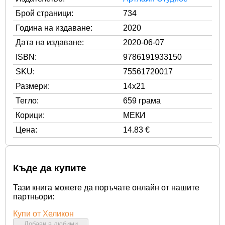
Брой страници:
734
Година на издаване:
2020
Дата на издаване:
2020-06-07
ISBN:
9786191933150
SKU:
75561720017
Размери:
14x21
Тегло:
659 грама
Корици:
МЕКИ
Цена:
14.83 €
Къде да купите
Тази книга можете да поръчате онлайн от нашите
партньори:
Купи от Хеликон
Добави в любими