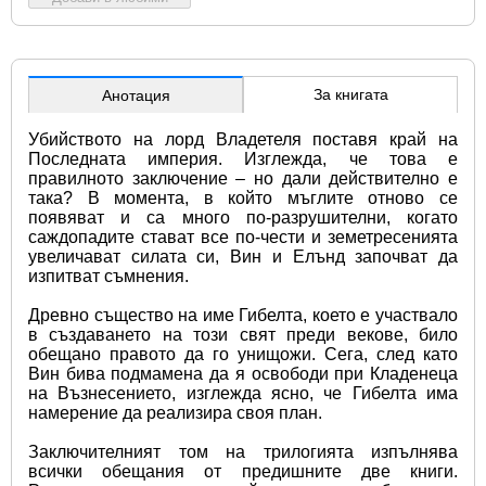
За книгата
Анотация
Убийството на лорд Владетеля поставя край на 
Последната империя. Изглежда, че това е 
правилното заключение – но дали действително е 
така? В момента, в който мъглите отново се 
появяват и са много по-разрушителни, когато 
саждопадите стават все по-чести и земетресенията 
увеличават силата си, Вин и Елънд започват да 
изпитват съмнения.
Древно същество на име Гибелта, което е участвало 
в създаването на този свят преди векове, било 
обещано правото да го унищожи. Сега, след като 
Вин бива подмамена да я освободи при Кладенеца 
на Възнесението, изглежда ясно, че Гибелта има 
намерение да реализира своя план.
Заключителният том на трилогията изпълнява 
всички обещания от предишните две книги. 