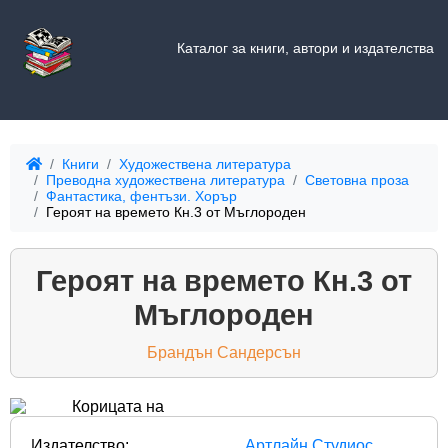
Каталог за книги, автори и издателства
Книги
Художествена литература
Преводна художествена литература
Световна проза
Фантастика, фентъзи. Хорър
Героят на времето Кн.3 от Мъглороден
Героят на времето Кн.3 от
Мъглороден
Брандън Сандерсън
Издателство:
Артлайн Студиос