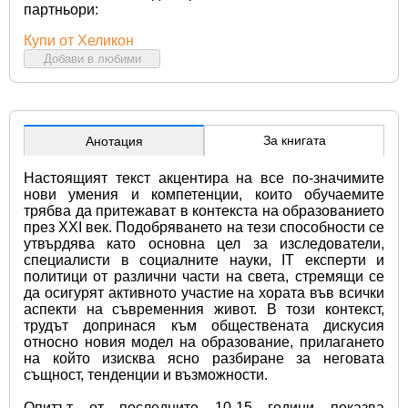
партньори:
Купи от Хеликон
Добави в любими
За книгата
Анотация
Настоящият текст акцентира на все по-значимите 
нови умения и компетенции, които обучаемите 
трябва да притежават в контекста на образованието 
през XXI век. Подобряването на тези способности се 
утвърдява като основна цел за изследователи, 
специалисти в социалните науки, IT експерти и 
политици от различни части на света, стремящи се 
да осигурят активното участие на хората във всички 
аспекти на съвременния живот. В този контекст, 
трудът допринася към обществената дискусия 
относно новия модел на образование, прилагането 
на който изисква ясно разбиране за неговата 
същност, тенденции и възможности.
Опитът от последните 10-15 години показва 