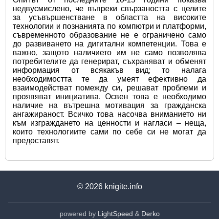
недвусмислено, че въпреки свързаността с целите 
за усъвършенстване в областта на високите 
технологии и познанията по компютри и платформи, 
съвременното образование не е ограничено само 
до развиването на дигитални компетенции. Това е 
важно, защото наличието им не само позволява 
потребителите да генерират, съхраняват и обменят 
информация от всякакъв вид; то налага 
необходимостта те да умеят ефективно да 
взаимодействат помежду си, решават проблеми и 
проявяват инициатива. Освен това е необходимо 
наличие на вътрешна мотивация за гражданска 
ангажираност. Всичко това насочва вниманието ни 
към изграждането на ценности и нагласи – неща, 
които технологиите сами по себе си не могат да 
предоставят.
© 2026
knigite.info
powered by
LightSpeed
&
Derko