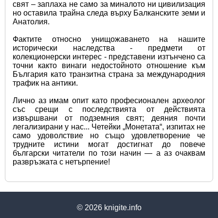
свят – заплаха не само за миналото ни цивилизация 
но оставила трайна следа върху Балканските земи и 
Анатолия.
Фактите относно унищожаването на нашите 
исторически наследства - предмети от 
колекционерски интерес - представени изтънчено са 
точни както винаги недостойното отношение към 
България като транзитна страна за международния 
трафик на антики.
Лично аз имам опит като професионален археолог 
със срещи с последствията от действията 
извършвани от подземния свят; деяния почти 
легализирани у нас... Четейки „Монетата“, изпитах не 
само удоволствие но също удовлетворение че 
трудните истини могат достигнат до повече 
български читатели по този начин — а аз очаквам 
развръзката с нетърпение!
© 2026
knigite.info