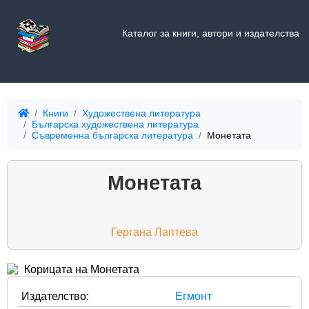
Каталог за книги, автори и издателства
Книги
Художествена литература
Българска художествена литература
Съвременна българска литература
Монетата
Монетата
Гергана Лаптева
Издателство:
Егмонт