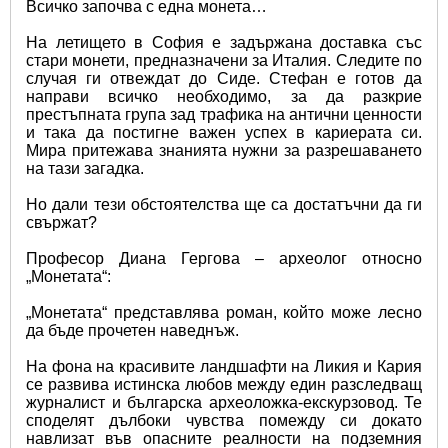
Всичко започва с една монета…
На летището в София е задържана доставка със 
стари монети, предназначени за Италия. Следите по 
случая ги отвеждат до Сиде. Стефан е готов да 
направи всичко необходимо, за да разкрие 
престъпната група зад трафика на антични ценности 
и така да постигне важен успех в кариерата си. 
Мира притежава знанията нужни за разрешаването 
на тази загадка.
Но дали тези обстоятелства ще са достатъчни да ги 
свържат?
Професор Диана Гергова – археолог относно 
„Монетата“:
„Монетата“ представлява роман, който може лесно 
да бъде прочетен наведнъж.
На фона на красивите ландшафти на Ликия и Кария 
се развива истинска любов между един разследващ 
журналист и българска археоложка-екскурзовод. Те 
споделят дълбоки чувства помежду си докато 
навлизат във опасните реалности на подземния 