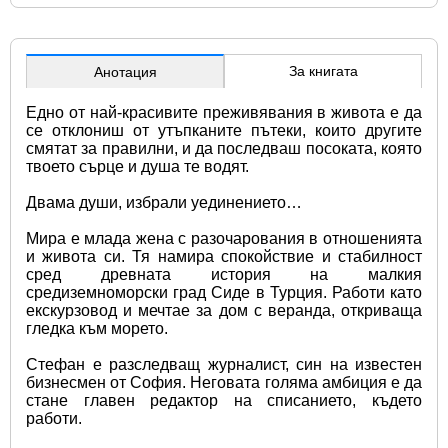
За книгата
Анотация
Едно от най-красивите преживявания в живота е да 
се отклониш от утъпканите пътеки, които другите 
смятат за правилни, и да последваш посоката, която 
твоето сърце и душа те водят.
Двама души, избрали уединението…
Мира е млада жена с разочарования в отношенията 
и живота си. Тя намира спокойствие и стабилност 
сред древната история на малкия 
средиземноморски град Сиде в Турция. Работи като 
екскурзовод и мечтае за дом с веранда, откриваща 
гледка към морето.
Стефан е разследващ журналист, син на известен 
бизнесмен от София. Неговата голяма амбиция е да 
стане главен редактор на списанието, където 
работи.