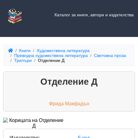
Каталог за книги, автори и издателства
Книги
Художествена литература
Преводна художествена литература
Световна проза
Трилъри
Отделение Д
Отделение Д
Фрида Макфадън
Издателство:
Бард