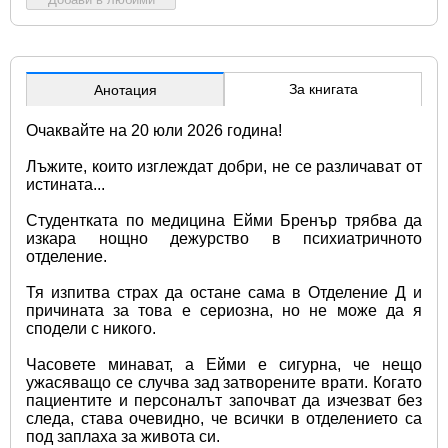
За книгата
Анотация
Очаквайте на 20 юли 2026 година!
Лъжите, които изглеждат добри, не се различават от 
истината...
Студентката по медицина Ейми Бренър трябва да 
изкара нощно дежурство в психиатричното 
отделение.
Тя изпитва страх да остане сама в Отделение Д и 
причината за това е сериозна, но не може да я 
сподели с никого.
Часовете минават, а Ейми е сигурна, че нещо 
ужасяващо се случва зад затворените врати. Когато 
пациентите и персоналът започват да изчезват без 
следа, става очевидно, че всички в отделението са 
под заплаха за живота си.