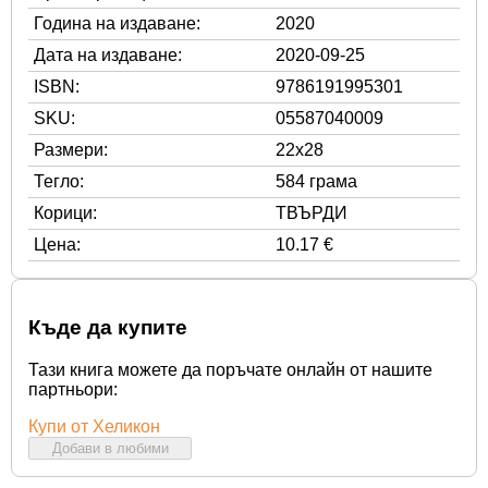
Година на издаване:
2020
Дата на издаване:
2020-09-25
ISBN:
9786191995301
SKU:
05587040009
Размери:
22x28
Тегло:
584 грама
Корици:
ТВЪРДИ
Цена:
10.17 €
Къде да купите
Тази книга можете да поръчате онлайн от нашите
партньори:
Купи от Хеликон
Добави в любими