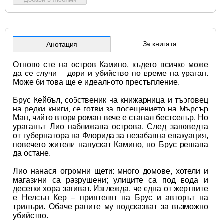
За книгата
Анотация
Отново сте на остров Камино, където всичко може 
да се случи – дори и убийство по време на ураган. 
Може би това ще е идеалното престъпление.
Брус Кейбъл, собственик на книжарница и търговец 
на редки книги, се готви за посещението на Мърсър 
Ман, чийто втори роман вече е станал бестселър. Но 
ураганът Лио наближава острова. След заповедта 
от губернатора на Флорида за незабавна евакуация, 
повечето жители напускат Камино, но Брус решава 
да остане.
Лио нанася огромни щети: много домове, хотели и 
магазини са разрушени; улиците са под вода и 
десетки хора загиват. Изглежда, че една от жертвите 
е Нелсън Кер – приятелят на Брус и авторът на 
трилъри. Обаче раните му подсказват за възможно 
убийство.