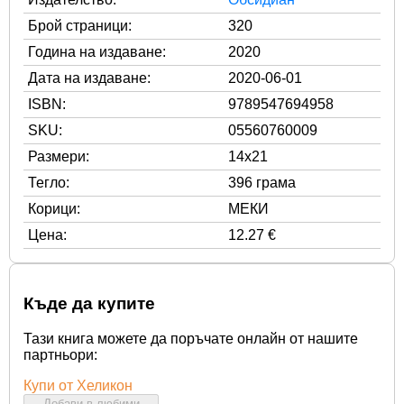
Брой страници:
320
Година на издаване:
2020
Дата на издаване:
2020-06-01
ISBN:
9789547694958
SKU:
05560760009
Размери:
14x21
Тегло:
396 грама
Корици:
МЕКИ
Цена:
12.27 €
Къде да купите
Тази книга можете да поръчате онлайн от нашите
партньори:
Купи от Хеликон
Добави в любими