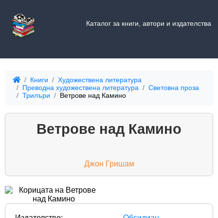
Каталог за книги, автори и издателства
Книги
Художествена литература
Преводна художествена литература
Световна проза
Трилъри
Ветрове над Камино
Ветрове над Камино
Джон Гришам
Издателство:
Обсидиан