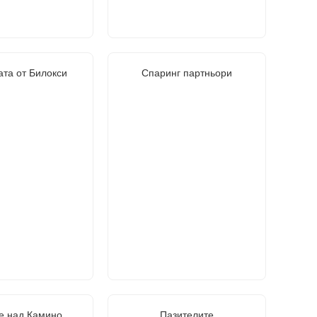
та от Билокси
Спаринг партньори
е над Камино
Пазителите