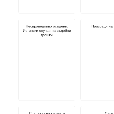
Несправедливо осъдени.
Призраци на
Истински случаи на съдебни
грешки
Списъкът на съдията
Сули