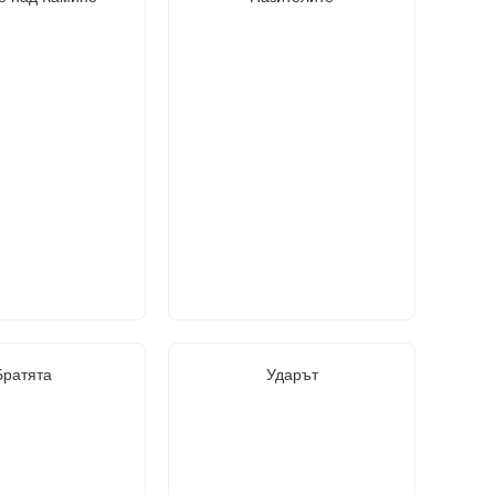
Братята
Ударът