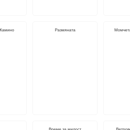
 Камино
Размяната
Момчета
Време за милост
Ветров