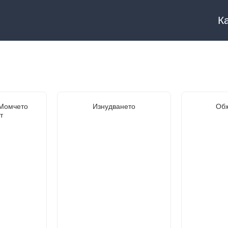
К
 Момчето
Изнудването
Обж
т