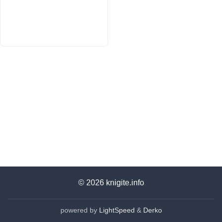
© 2026
knigite.info
powered by
LightSpeed
&
Derko