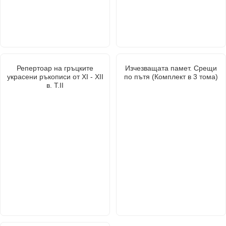
Репертоар на гръцките
Изчезващата памет. Срещи
украсени ръкописи от XI - XII
по пътя (Комплект в 3 тома)
в. Т.II