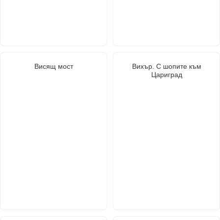
Висящ мост
Вихър. С шопите към
Цариград