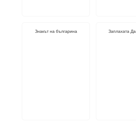
Знакът на българина
Заплахата Да