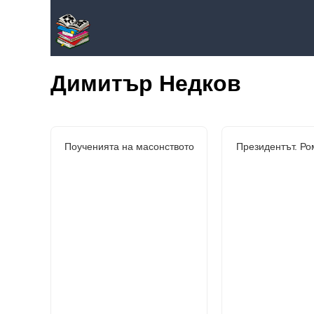
Димитър Недков
Поученията на масонството
Президентът. Ро