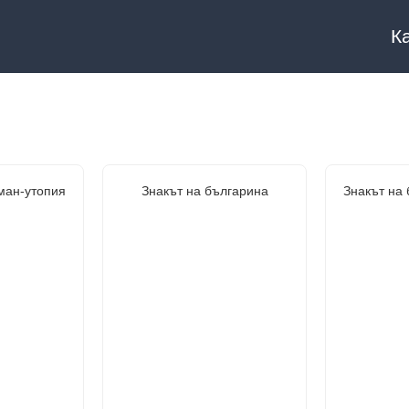
К
ман-утопия
Знакът на българина
Знакът на 