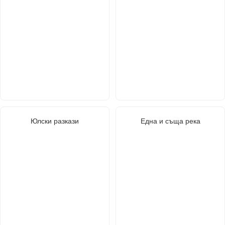
Юлски разкази
Една и съща река