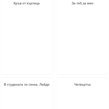
Кръв от къртица
За теб,за мен
В студената ти сянка, Лейди
Четвъртък