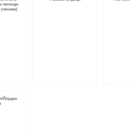
и легенди
 ученика)
и/Йордан
в