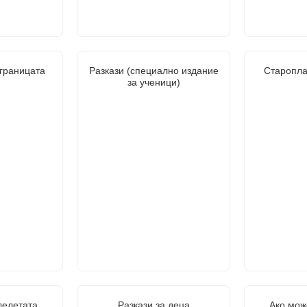
границата
Разкази (специално издание
Старопла
за ученици)
лелетата.
Разкази за деца
Ако мож