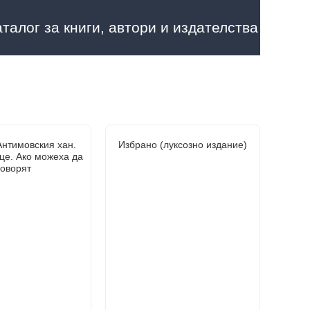
аталог за книги, автори и издателства
Антимовския хан.
Избрано (луксозно издание)
це. Ако можеха да
говорят