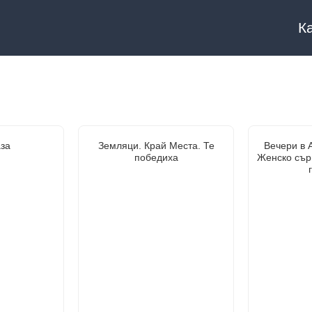
К
аза
Земляци. Край Места. Те
Вечери в 
победиха
Женско сър