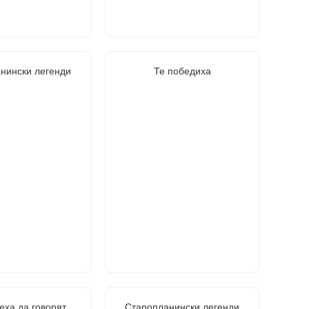
нински легенди
Те победиха
еха да говорят
Старопланински легенди