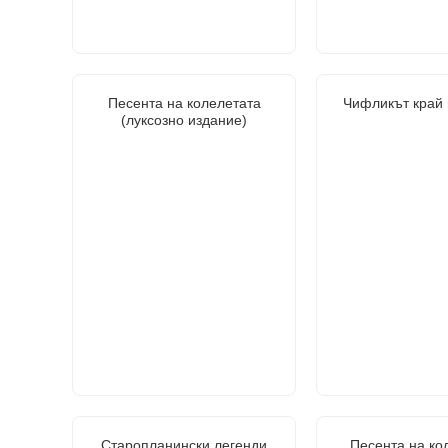
Песента на колелетата
Чифликът край 
(луксозно издание)
Старопланински легенди
Песента на ко