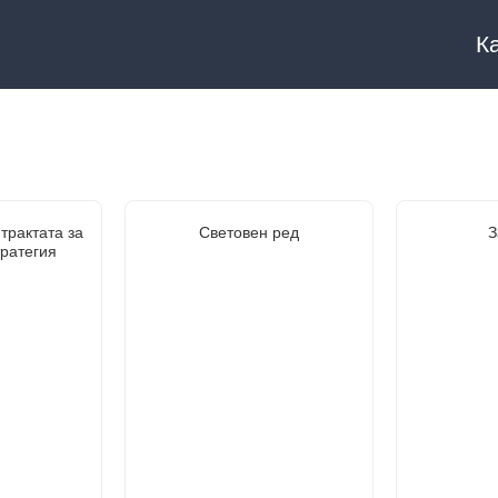
К
трактата за
Световен ред
З
тратегия