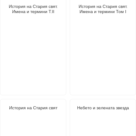
История на Стария свят.
История на Стария свят.
Имена и термини Т.II
Имена и термини Том I
История на Стария свят
Небето и зелената звезда