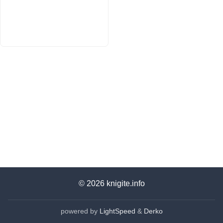
© 2026
knigite.info
powered by
LightSpeed
&
Derko