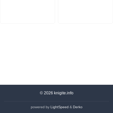
© 2026
knigite.info
powered by
LightSpeed
&
Derko