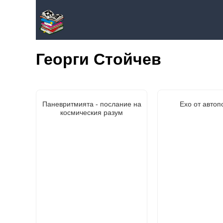
Георги Стойчев
Паневритмията - послание на
Ехо от автоп
космическия разум