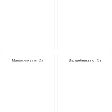
Магьосникът от Оз
Вълшебникът от Оз