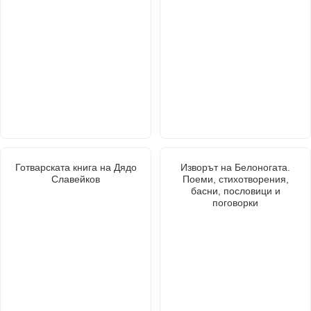
Готварската книга на Дядо
Изворът на Белоногата.
Славейков
Поеми, стихотворения,
басни, пословици и
поговорки