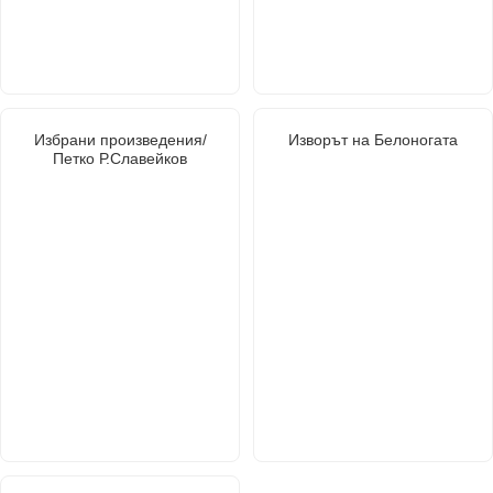
Избрани произведения/
Изворът на Белоногата
Петко Р.Славейков