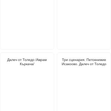
Далеч от Толедо /Аврам
Три сценария. Петокнижие
Къркача/
Исакоово. Далеч от Толедо