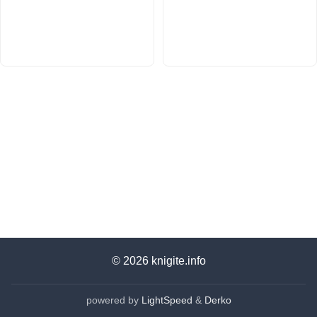
© 2026
knigite.info
powered by
LightSpeed
&
Derko