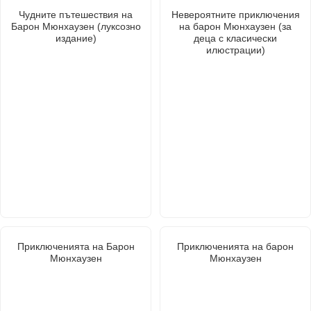
Чудните пътешествия на
Невероятните приключения
Барон Мюнхаузен (луксозно
на барон Мюнхаузен (за
издание)
деца с класически
илюстрации)
Приключенията на Барон
Приключенията на барон
Мюнхаузен
Мюнхаузен