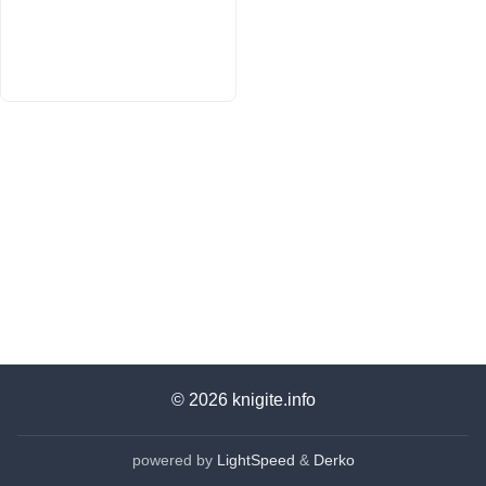
© 2026
knigite.info
powered by
LightSpeed
&
Derko