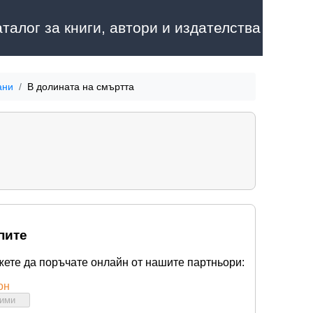
аталог за книги, автори и издателства
ани
В долината на смъртта
пите
жете да поръчате онлайн от нашите партньори:
он
бими