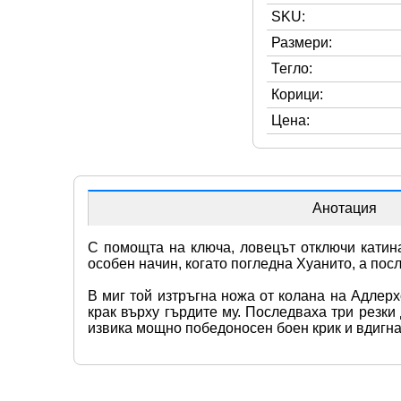
SKU:
Размери:
Тегло:
Корици:
Цена:
Анотация
С помощта на ключа, ловецът отключи катина
особен начин, когато погледна Хуанито, а посл
В миг той изтръгна ножа от колана на Адлерхо
крак върху гърдите му. Последваха три резки
извика мощно победоносен боен крик и вдигна