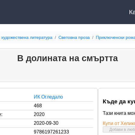
К
 художествена литература
Световна проза
Приключенски ром
В долината на смъртта
ИК Огледало
Къде да ку
468
Тази книга мо
:
2020
2020-09-30
Купи от Хелик
Добави в лю
9786197261233