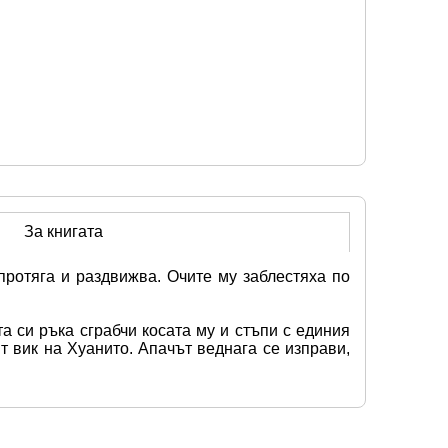
За книгата
ротяга и раздвижва. Очите му заблестяха по 
а си ръка сграбчи косата му и стъпи с единия 
 вик на Хуанито. Апачът веднага се изправи, 