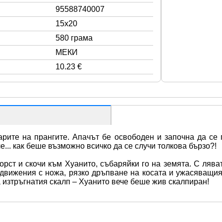
95588740007
15x20
580 грама
МЕКИ
10.23 €
рите на прангите. Апачът бе освободен и започна да се п
е... как беше възможно всичко да се случи толкова бързо?!
рст и скочи към Хуанито, събаряйки го на земята. С ляват
 движения с ножа, рязко дръпване на косата и ужасяващият
 изтръгнатия скалп – Хуанито вече беше жив скалпиран!