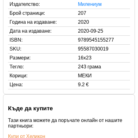
Издателство:
Милениум
Брой страници:
207
Година на издаване:
2020
Дата на издаване:
2020-09-25
ISBN:
9789545155277
SKU:
95587030019
Размери:
16x23
Тегло:
243 грама
Корици:
МЕКИ
Цена:
9.2 €
Къде да купите
Тази книга можете да поръчате онлайн от нашите
партньори:
Купи от Хеликон