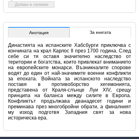
Добави в любими
За книгата
Анотация
Династията на испанските Хабсбурги приключва с 
кончината на крал Карлос II през 1700 година. След 
себе си тя оставя значително наследство от 
територии и богатства, които привлекат вниманието 
на европейските монарси. Възникналите спорове 
водят до един от най-значимите военни конфликти 
за епохата. Войната за испанското наследство 
поставя в противоборство хегемонията, 
представена от Краля-слънце Луи XIV, срещу 
принципа на баланса между силите в Европа. 
Конфликтът продължава дванадесет години и 
преминава през многобройни обрати, а финалният 
му изход подготвя Западния свят за нова 
историческа ера.