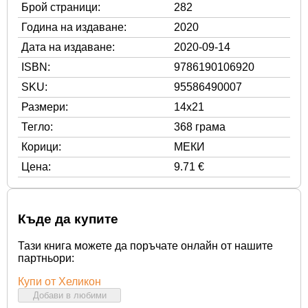
Брой страници:
282
Година на издаване:
2020
Дата на издаване:
2020-09-14
ISBN:
9786190106920
SKU:
95586490007
Размери:
14x21
Тегло:
368 грама
Корици:
МЕКИ
Цена:
9.71 €
Къде да купите
Тази книга можете да поръчате онлайн от нашите
партньори:
Купи от Хеликон
Добави в любими