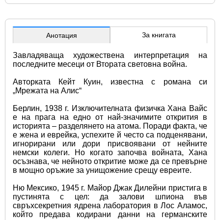
За книгата
Анотация
Завладяваща художествена интерпретация на 
последните месеци от Втората световна война.
Авторката Кейт Куин, известна с романа си 
„Мрежата на Алис“
Берлин, 1938 г. Изключителната физичка Хана Вайс 
е на прага на едно от най-значимите открития в 
историята – разделянето на атома. Поради факта, че 
е жена и еврейка, успехите й често са подценявани, 
игнорирани или дори присвоявани от нейните 
немски колеги. Но когато започва войната, Хана 
осъзнава, че нейното откритие може да се превърне 
в мощно оръжие за унищожение срещу евреите.
Ню Мексико, 1945 г. Майор Джак Дилейни пристига в 
пустинята с цел: да залови шпиона във 
свръхсекретния ядрена лаборатория в Лос Аламос, 
който предава кодирани данни на германските 