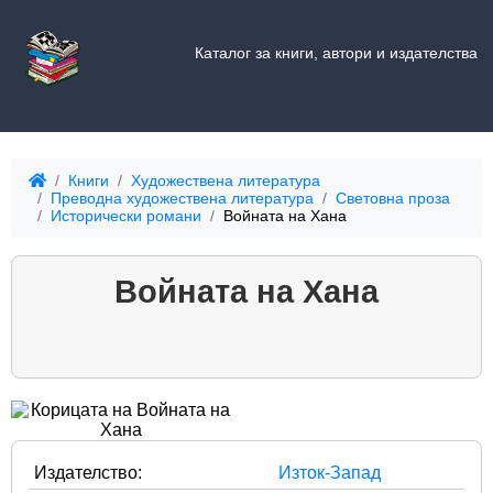
Каталог за книги, автори и издателства
Книги
Художествена литература
Преводна художествена литература
Световна проза
Исторически романи
Войната на Хана
Войната на Хана
Издателство:
Изток-Запад