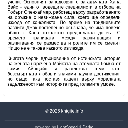
учени. Основният заподозрян е загадъчната Хана 
Вайс – един от водещите специалисти в отбора на 
Робърт Опенхаймер, работещ върху разработването 
на оръжие с невиждана сила, което ще определи 
изхода от конфликта. По време на тридневните 
разпити Джак постепенно осъзнава, че има повече 
общо с Хана отколкото предполагал досега. С 
времето границата между разпитващия и 
разпитвания се размества и ролите им се сменят. 
Нищо не е такова каквото изглежда.
Книгата черпи вдъхновение от истинската история 
на жената наречена Майката на атомната бомба от 
самия Айнщайн и разглежда теми като 
безсмъртната любов и значими научни достижения, 
но също така поставя акцент върху моралната 
задълженост към историята пред големите умове.
© 2026
knigite.info
powered by
LightSpeed
&
Derko